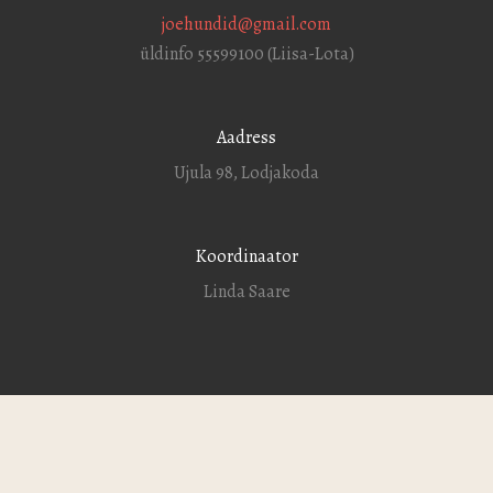
joehundid@gmail.com
üldinfo 55599100 (Liisa-Lota)
Aadress
Ujula 98, Lodjakoda
Koordinaator
Linda Saare